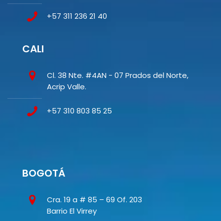
+57 311 236 21 40
CALI
Cl. 38 Nte. #4AN - 07 Prados del Norte,
Acrip Valle.
+57 310 803 85 25
BOGOTÁ
Cra. 19 a # 85 – 69 Of. 203
Barrio El Virrey