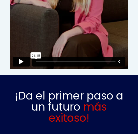
¡Da el primer paso a
un futuro
más
exitoso!