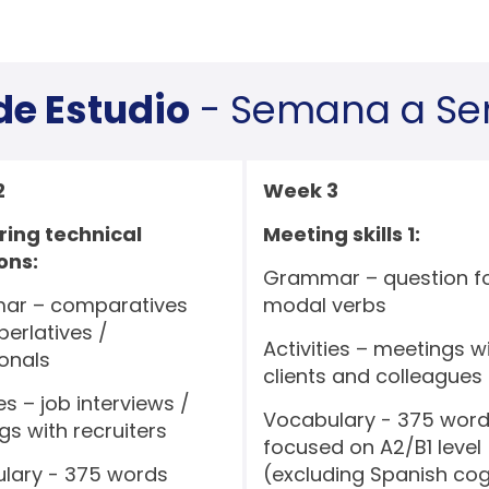
de Estudio
- Semana a S
2
Week 3
ing technical
Meeting skills 1:
ons:
Grammar – question f
ar – comparatives
modal verbs
erlatives /
Activities – meetings w
ionals
clients and colleagues
ies – job interviews /
Vocabulary - 375 wor
s with recruiters
focused on A2/B1 level
lary - 375 words
(excluding Spanish co