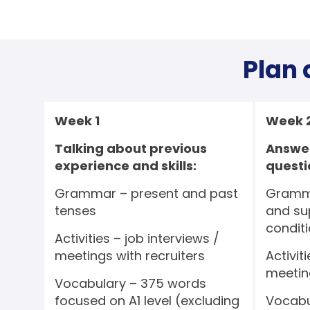
Plan 
Week 1
Week 
Talking about previous
Answer
experience and skills:
questi
Grammar – present and past
Gramm
tenses
and sup
condit
Activities – job interviews /
meetings with recruiters
Activit
meeting
Vocabulary – 375 words
focused on A1 level (excluding
Vocabu