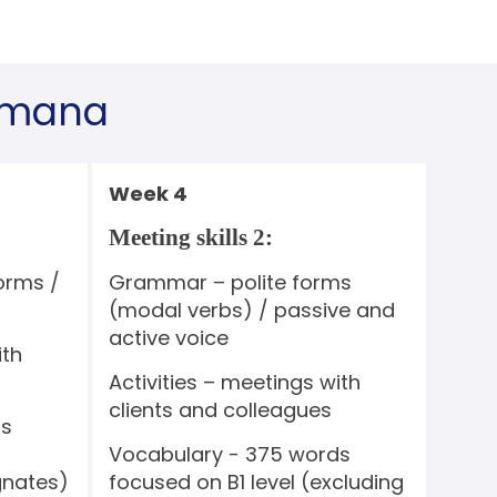
emana
Week 4
Meeting skills 2:
orms /
Grammar – polite forms
(modal verbs) / passive and
active voice
ith
Activities – meetings with
clients and colleagues
ds
Vocabulary - 375 words
gnates)
focused on B1 level (excluding