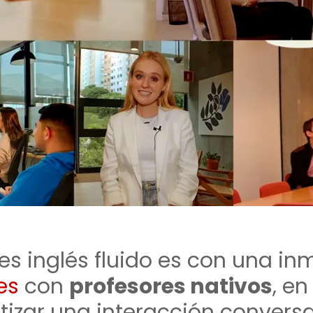
s inglés fluido es con una inm
es
con
profesores nativos
, e
tizar una interacción conversa