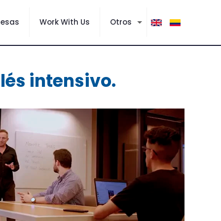
resas
Work With Us
Otros
lés intensivo.